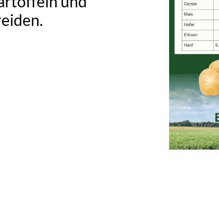
artoffeln und
reiden.