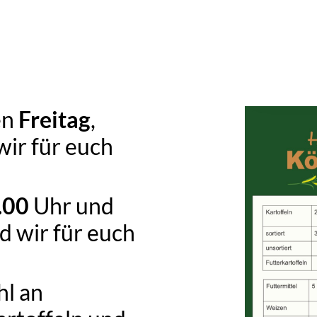
en
Freitag
,
wir für euch
.00
Uhr und
d wir für euch
hl an